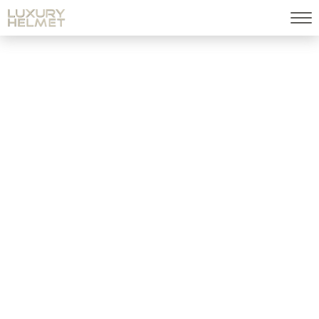
HELME
Einzelnes Ergebnis wird angezeigt
LUXURY HELMET
5.000,00
€
inkl. MwSt.